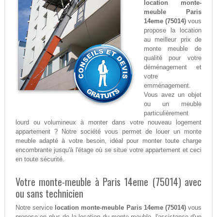
location monte-
meuble Paris
14eme (75014)
vous
propose la location
au meilleur prix de
monte meuble de
qualité pour votre
déménagement et
votre
emménagement.
Vous avez un objet
ou un meuble
particulièrement
lourd ou volumineux à monter dans votre nouveau logement
appartement ? Notre société vous permet de louer un monte
meuble adapté à votre besoin, idéal pour monter toute charge
encombrante jusqu'à l'étage où se situe votre appartement et ceci
en toute sécurité.
Votre monte-meuble à Paris 14eme (75014) avec
ou sans technicien
Notre service
location monte-meuble Paris 14eme (75014)
vous
propose en plus de la location du monte-meuble, l'assistance d'un