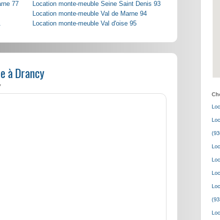
arne 77
Location monte-meuble Seine Saint Denis 93
Location monte-meuble Val de Marne 94
1
Location monte-meuble Val d'oise 95
e à Drancy
7
Cho
Loc
Loc
(93
Loc
Loc
Loc
Loc
(93
Loc