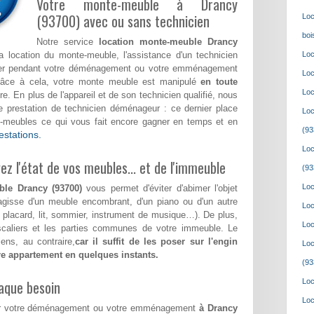
Votre monte-meuble à Drancy
(93700) avec ou sans technicien
Loc
boi
Notre service
location monte-meuble Drancy
location du monte-meuble, l'assistance d'un technicien
Loc
ster pendant votre déménagement ou votre emménagement
Loc
râce à cela, votre monte meuble est manipulé
en toute
Loc
e. En plus de l'appareil et de son technicien qualifié, nous
prestation de technicien déménageur : ce dernier place
Loc
e-meubles ce qui vous fait encore gagner en temps et en
(93
estations.
Loc
z l'état de vos meubles... et de l'immeuble
(93
Loc
ble Drancy (93700)
vous permet d'éviter d'abimer l'objet
'agisse d'un meuble encombrant, d'un piano ou d'un autre
Loc
, placard, lit, sommier, instrument de musique…). De plus,
Loc
escaliers et les parties communes de votre immeuble. Le
ens, au contraire,
car il suffit de les poser sur l'engin
Loc
tre appartement en quelques instants.
(93
aque besoin
Loc
Loc
pour votre déménagement ou votre emménagement
à Drancy