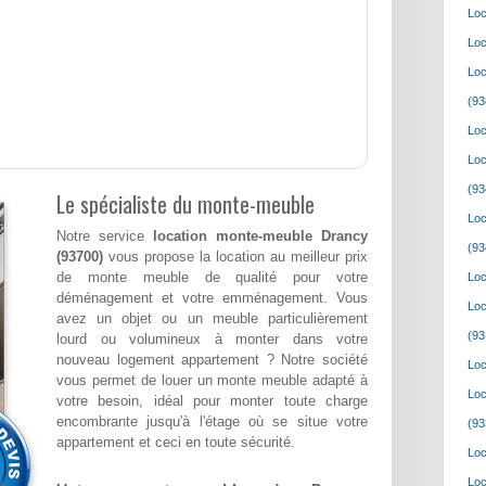
Loc
Loc
Loc
(93
Loc
Loc
(93
Le spécialiste du monte-meuble
Loc
Notre service
location monte-meuble Drancy
(93
(93700)
vous propose la location au meilleur prix
de monte meuble de qualité pour votre
Loc
déménagement et votre emménagement. Vous
Loc
avez un objet ou un meuble particulièrement
(93
lourd ou volumineux à monter dans votre
nouveau logement appartement ? Notre société
Loc
vous permet de louer un monte meuble adapté à
Loc
votre besoin, idéal pour monter toute charge
encombrante jusqu'à l'étage où se situe votre
(93
appartement et ceci en toute sécurité.
Loc
Loc