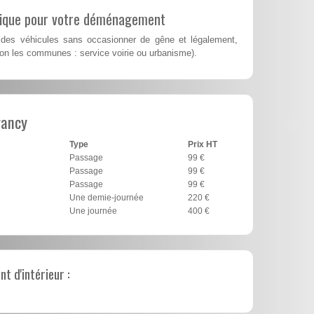
lique pour votre déménagement
des véhicules sans occasionner de gêne et légalement,
on les communes : service voirie ou urbanisme).
rancy
Type
Prix HT
Passage
99 €
Passage
99 €
Passage
99 €
Une demie-journée
220 €
Une journée
400 €
 d'intérieur :