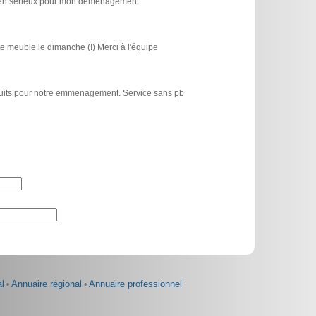
icien sérieux pour mon déménagement
e meuble le dimanche (!) Merci à l'équipe
atuits pour notre emmenagement. Service sans pb
l
•
Annuaire régional
•
Annuaire professionnel