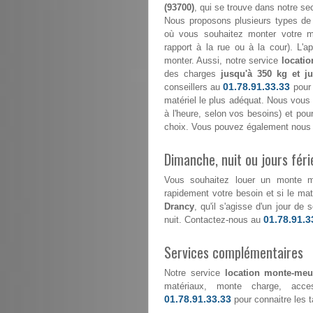
(93700)
, qui se trouve dans notre sect
Nous proposons plusieurs types de 
où vous souhaitez monter votre mo
rapport à la rue ou à la cour). L'
monter. Aussi, notre service
locati
des charges
jusqu'à 350 kg et j
01.78.91.33.33
conseillers au
pour 
matériel le plus adéquat. Nous vous é
à l'heure, selon vos besoins) et po
choix. Vous pouvez également nous c
Dimanche, nuit ou jours féri
Vous souhaitez louer un monte 
rapidement votre besoin et si le maté
Drancy
, qu'il s'agisse d'un jour de
01.78.91.3
nuit. Contactez-nous au
Services complémentaires
Notre service
location monte-meu
matériaux, monte charge, acce
01.78.91.33.33
pour connaitre les ta