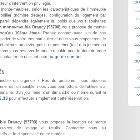
(93
eur d'intervention privilégié.
monte-meubles, selon les caractéristiques de l'immeuble
Loc
bilier (nombre d'étages, configuration du logement par
932
appareil dépendra également du poids que vous souhaitez
on monte-meuble Drancy (93700)
vous propose de monter
Loc
usqu'au 10ème étage.
Prenez contact avec l'un de nos
Loc
parler de votre cas particulier et nous vous proposerons le
tablirons un devis gratuit et pas cher (tarif à la journée ou
Loc
urrons vous réserver le monte meuble pour la date de votre
Loc
page de contact.
ontacter en utilisant notre
(93
és
Loc
Loc
meuble en urgence ? Pas de problème, nous étudions
riel est disponible, nous vous permettons de l'utiliser sur
Loc
 semaine, d'un jour férié, d'un dimanche ou même durant la
Loc
3.33
pour effectuer simplement cette réservation.
ble Drancy (93700)
vous propose la location de monte
ssoires de levage et treuils. Contactez nous au
rifs et la disponibilité de ce matériel.