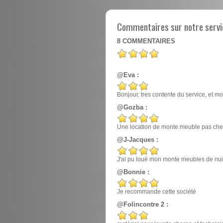
Commentaires sur notre servi
8
COMMENTAIRES
@Eva :
Bonjour, tres contente du service, et mo
@Gozba :
Une location de monte meuble pas cher
@J-Jacques :
J'ai pu loué mon monte meubles de nuit, e
@Bonnie :
Je recommande cette société
@Folincontre 2 :