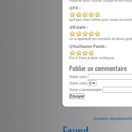
matériel pour lourde charge et techn
@FX :
tarif pas cher même pour louer un mont
@Eulalie :
on a apprécié les conseils et devis gr
@Guillaume Panda :
Pro à Paris,à faire confiance
Publier un commentaire
Votre nom
Votre note
Votre commentaire
-
Annuaire départementa
Found