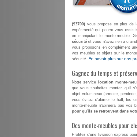
(93700)
vous propose en plus de la 
expérimenté qui pourra vous assi
en manipulant le monte-meuble. G
sécurité
et vous n'avez rien à craindr
vous proposons en complément une 
vos meubles et objets sur le mont
En savoir plus sur nos pr
sécurité.
Gagnez du temps et préserve
Notre service
location monte-meu
que vous souhaitez monter, qu'il s
objet volumineux (armoire, penderie
vous évitez d'abimer le hall, les 
monte-meuble n'abimera pas vos bi
pour qu'ils se retrouvent dans vo
Des monte-meubles pour ch
Profitez d'une livraison express 