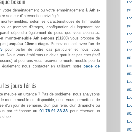
aque besoin
Loc
 pour votre déménagement ou votre emménagement
à Athis-
(91
tre secteur d'intervention privilégié.
Loc
monte-meubles, selon les caractéristiques de l'immeuble
(91
bilier (nombre d'étages, configuration du logement par
appareil dépendra également du poids que vous souhaitez
Loc
ion monte-meuble Athis-mons (91200)
vous propose de
Loc
g et jusqu'au 10ème étage.
Prenez contact avec l'un de
33
pour parler de votre cas particulier et nous vous
Loc
at. Nous vous établirons un devis gratuit et pas cher (tarif
(91
 besoins) et pourrons vous réserver le monte meuble pour la
page de
 également nous contacter en utilisant notre
Loc
(91
Loc
 les jours fériés
(91
nte meuble en urgence ? Pas de problème, nous analysons
Loc
i le monte-meuble est disponible, nous vous permettons de
isse d'un jour de semaine, d'un jour férié, d'un dimanche ou
Loc
01.78.91.33.33
nous par téléphone au
pour réserver un
(91
e choix.
Loc
(91