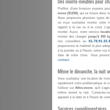
Des monte-meubles pour ch
Profitez d'une livraison express
mons (91200)
, qui se trouve dans no
Nous proposons plusieurs types de 
où vous souhaitez monter votre mo
rapport à la rue ou à la cour). L'
monter. Aussi, notre service
locat
monter des charges
jusqu'à 350 k
01.78.91.33.
nos conseillers au
proposerons le matériel le plus adéqu
à la journée ou à l'heure, selon vos
date de votre choix. Vous pouvez
contact.
Même le dimanche, la nuit ou
Vous souhaitez une location de mo
rapidement votre problématique et s
l'utiliser sur
Athis-mons
, qu'il s'ag
même durant la nuit. Contactez-
appareil à la date et à l'heure de votr
Services complémentaires