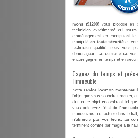
mons (91200)
vous propose en plu
technicien expérimenté qui pourr
emménagement en manipulant le 
manipulé
en toute sécurité
et vous
technicien qualifié, nous vous p
déménageur : ce dernier place vos 
encore gagner en temps et en sécuri
Gagnez du temps et préser
l'immeuble
Notre service
location monte-meub
l'objet que vous souhaitez monter, qu
d'un autre objet encombrant tel que
vous préservez l'état de l'immeub
manoeuvres à effectuer dans le hall,
n'abimera pas vos biens, au cont
terminent comme par magie à la hau