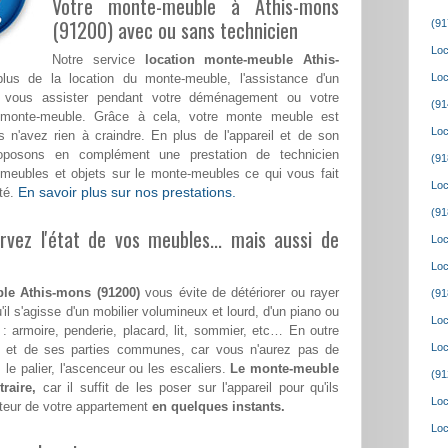
Votre monte-meuble à Athis-mons
(91200) avec ou sans technicien
(91
Loc
Notre service
location monte-meuble Athis-
s de la location du monte-meuble, l'assistance d'un
Loc
a vous assister pendant votre déménagement ou votre
(91
monte-meuble. Grâce à cela, votre monte meuble est
Loc
 n'avez rien à craindre. En plus de l'appareil et de son
roposons en complément une prestation de technicien
(91
meubles et objets sur le monte-meubles ce qui vous fait
Loc
En savoir plus sur nos prestations.
té.
(91
vez l'état de vos meubles... mais aussi de
Loc
Loc
le Athis-mons (91200)
vous évite de détériorer ou rayer
(91
'il s'agisse d'un mobilier volumineux et lourd, d'un piano ou
Loc
 : armoire, penderie, placard, lit, sommier, etc… En outre
Loc
le et de ses parties communes, car vous n'aurez pas de
 le palier, l'ascenceur ou les escaliers.
Le monte-meuble
(91
raire,
car il suffit de les poser sur l'appareil pour qu'ils
Loc
teur de votre appartement
en quelques instants.
Loc