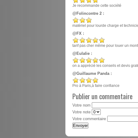
Je recommande cette société
@Folincontre 2 :
matériel pour lourde charge et techn
@FX :
tarif pas cher même pour louer un mont
@Eulalie :
on a apprécié les conseils et devis gr
@Guillaume Panda :
Pro à Paris,à faire confiance
Publier un commentaire
Votre nom
Votre note
Votre commentaire