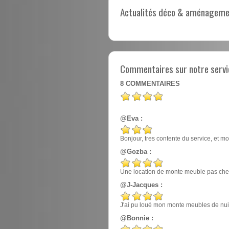
Actualités déco & aménagement
Commentaires sur notre servi
8
COMMENTAIRES
@Eva :
Bonjour, tres contente du service, et mo
@Gozba :
Une location de monte meuble pas cher
@J-Jacques :
J'ai pu loué mon monte meubles de nuit, e
@Bonnie :