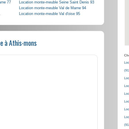
arne 77
Location monte-meuble Seine Saint Denis 93
Location monte-meuble Val de Marne 94
1
Location monte-meuble Val d'oise 95
e à Athis-mons
Cho
Loc
(91
Loc
Loc
Loc
Loc
Loc
Loc
(91