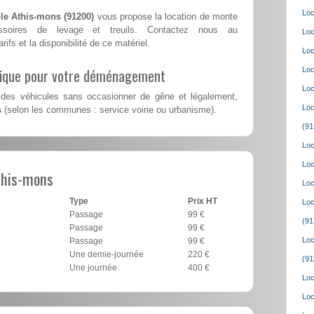
Loc
le Athis-mons (91200)
vous propose la location de monte
ssoires de levage et treuils. Contactez nous au
Loc
rifs et la disponibilité de ce matériel.
Loc
lique pour votre déménagement
Loc
Loc
des véhicules sans occasionner de gêne et légalement,
Loc
s
(selon les communes : service voirie ou urbanisme).
(91
Loc
Loc
this-mons
Loc
Type
Prix HT
Loc
Passage
99 €
(91
Passage
99 €
Loc
Passage
99 €
Une demie-journée
220 €
(91
Une journée
400 €
Loc
Loc