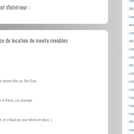
Loc
 d'intérieur :
(91
Loc
ess
Loc
ce de location de monte meubles
(91
Loc
Loc
(91
Loc
n piano file au 5e! Eva
Loc
Loc
Loc
 à Paris, ca change
Loc
Loc
t c'était un jour férié en plus :)
(91
Loc