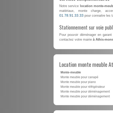
Notre service
location monte-meub
matériaux, monte charge, acce
01.78.91.33.33
pour connaitre les ta
Stationnement sur voie pub
Pour pouvoir déménager en garant 
contactez votre mairie
à Athis-mon
Location monte meuble A
Monte-meuble
Monte meuble pour canapé
Monte meuble pour piano
Monte meuble pour réfrigérateur
Monte meuble pour déménagement
Monte meuble pour déménagement