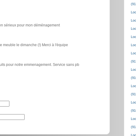
(91
Loc
Loc
icien sérieux pour mon déménagement
Loc
Loc
e meuble le dimanche (!) Merci à l'équipe
Loc
Loc
(91
atuits pour notre emmenagement. Service sans pb
Loc
(91
Loc
(91
Loc
(91
Loc
(91
Loc