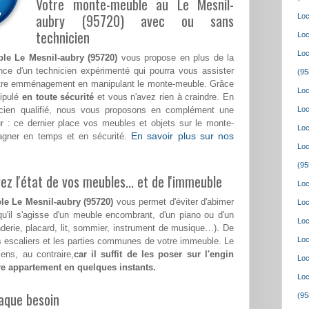
Votre monte-meuble au Le Mesnil-
aubry (95720) avec ou sans
Loc
technicien
Loc
Loc
le Le Mesnil-aubry (95720)
vous propose en plus de la
nce d'un technicien expérimenté qui pourra vous assister
(95
tre emménagement en manipulant le monte-meuble. Grâce
Loc
nipulé
en toute sécurité
et vous n'avez rien à craindre. En
nicien qualifié, nous vous proposons en complément une
Loc
r : ce dernier place vos meubles et objets sur le monte-
Loc
En savoir plus sur nos
agner en temps et en sécurité.
Loc
(95
z l'état de vos meubles... et de l'immeuble
Loc
le Le Mesnil-aubry (95720)
vous permet d'éviter d'abimer
Loc
qu'il s'agisse d'un meuble encombrant, d'un piano ou d'un
Loc
nderie, placard, lit, sommier, instrument de musique…). De
Loc
les escaliers et les parties communes de votre immeuble. Le
ens, au contraire,
car il suffit de les poser sur l'engin
Loc
tre appartement en quelques instants.
Loc
aque besoin
(95