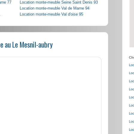
arne 77
Location monte-meuble Seine Saint Denis 93
Location monte-meuble Val de Marne 94
1
Location monte-meuble Val d'oise 95
e au Le Mesnil-aubry
Cho
Loc
Loc
Loc
Loc
Loc
Loc
Loc
Loc
Loc