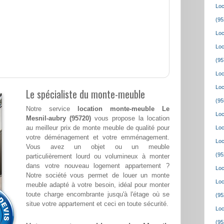
Loc
(95
Loc
Loc
(95
Loc
Loc
Le spécialiste du monte-meuble
(95
Notre service
location monte-meuble Le
Loc
Mesnil-aubry (95720)
vous propose la location
au meilleur prix de monte meuble de qualité pour
Loc
votre déménagement et votre emménagement.
Loc
Vous avez un objet ou un meuble
(95
particulièrement lourd ou volumineux à monter
dans votre nouveau logement appartement ?
Loc
Notre société vous permet de louer un monte
Loc
meuble adapté à votre besoin, idéal pour monter
toute charge encombrante jusqu'à l'étage où se
(95
situe votre appartement et ceci en toute sécurité.
Loc
(95