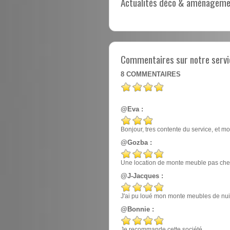
Actualités déco & aménagement
Commentaires sur notre servi
8
COMMENTAIRES
@Eva :
Bonjour, tres contente du service, et mo
@Gozba :
Une location de monte meuble pas cher
@J-Jacques :
J'ai pu loué mon monte meubles de nuit, e
@Bonnie :
Je recommande cette société