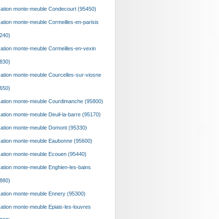
ation monte-meuble Condecourt (95450)
ation monte-meuble Cormeilles-en-parisis
240)
ation monte-meuble Cormeilles-en-vexin
830)
ation monte-meuble Courcelles-sur-viosne
650)
ation monte-meuble Courdimanche (95800)
ation monte-meuble Deuil-la-barre (95170)
ation monte-meuble Domont (95330)
ation monte-meuble Eaubonne (95600)
ation monte-meuble Ecouen (95440)
ation monte-meuble Enghien-les-bains
880)
ation monte-meuble Ennery (95300)
ation monte-meuble Epiais-les-louvres