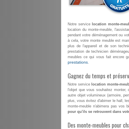
Notre service
location monte-meub
location du monte-meuble, l'assista
pendant votre déménagement ou vo
à cela, votre monte meuble est ma
plus de l'appareil et de son tech
prestation de technicien déménageu
meubles ce qui vous fait encore g
prestations.
Gagnez du temps et préserve
Notre service
location monte-meub
l'objet que vous souhaitez monter, 
autre objet volumineux (armoire, pe
plus, vous évitez d'abimer le hall, 
monte-meuble n'abimera pas vos bi
pour qu'ils se retrouvent dans vo
Des monte-meubles pour ch