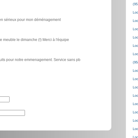
(95
Loc
icien sérieux pour mon déménagement
Loc
Loc
Loc
e meuble le dimanche (!) Merci à l'équipe
Loc
Loc
atuits pour notre emmenagement. Service sans pb
(95
Loc
Loc
Loc
Loc
Loc
Loc
Loc
Loc
Loc