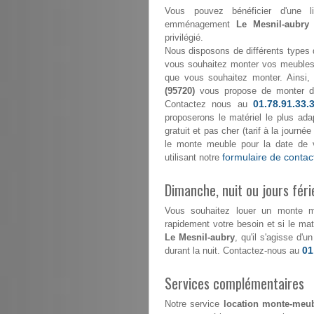
Vous pouvez bénéficier d'une l
emménagement
Le Mesnil-aubry 
privilégié.
Nous disposons de différents types 
vous souhaitez monter vos meubles 
que vous souhaitez monter. Ainsi,
(95720)
vous propose de monter 
01.78.91.33.
Contactez nous au
proposerons le matériel le plus ada
gratuit et pas cher (tarif à la journ
le monte meuble pour la date de 
formulaire de contac
utilisant notre
Dimanche, nuit ou jours féri
Vous souhaitez louer un monte 
rapidement votre besoin et si le maté
Le Mesnil-aubry
, qu'il s'agisse d'
01
durant la nuit. Contactez-nous au
Services complémentaires
Notre service
location monte-meub