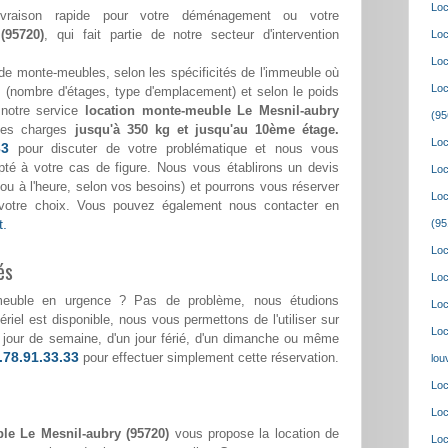
Loc
ivraison rapide pour votre déménagement ou votre
(95720)
, qui fait partie de notre secteur d'intervention
Loc
Loc
de monte-meubles, selon les spécificités de l'immeuble où
Loc
(nombre d'étages, type d'emplacement) et selon le poids
 notre service
location monte-meuble Le Mesnil-aubry
(95
des charges
jusqu'à 350 kg et jusqu'au 10ème étage.
Loc
33
pour discuter de votre problématique et nous vous
pté à votre cas de figure. Nous vous établirons un devis
Loc
ée ou à l'heure, selon vos besoins) et pourrons vous réserver
Loc
votre choix. Vous pouvez également nous contacter en
t.
(95
Loc
és
Loc
meuble en urgence ? Pas de problème, nous étudions
Loc
riel est disponible, nous vous permettons de l'utiliser sur
Loc
un jour de semaine, d'un jour férié, d'un dimanche ou même
.78.91.33.33
pour effectuer simplement cette réservation.
lou
Loc
Loc
le Le Mesnil-aubry (95720)
vous propose la location de
Loc