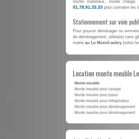
monte matériaux, monte charge, 
01.78.91.33.33
pour connaitre les ta
Stationnement sur voie pub
Pour pouvoir déménager ou emménag
de déménagement, utilitaire) sans gên
mairie
au Le Mesnil-aubry
(selon les
Location monte meuble Le
Monte-meuble
Monte meuble pour canapé
Monte meuble pour piano
Monte meuble pour réfrigérateur
Monte meuble pour déménagement
Monte meuble pour déménagement