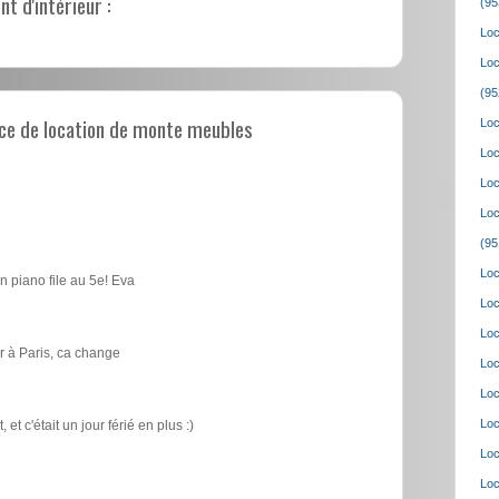
 d'intérieur :
(95
Loc
Loc
(95
ce de location de monte meubles
Loc
Loc
Loc
Loc
(95
Loc
n piano file au 5e! Eva
Loc
Loc
 à Paris, ca change
Loc
Loc
Loc
t c'était un jour férié en plus :)
Loc
Loc