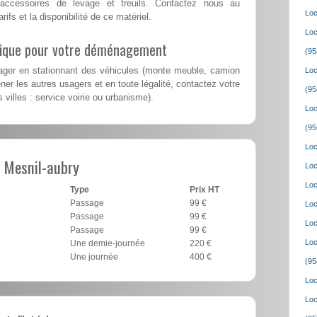
accessoires de levage et treuils. Contactez nous au
Loc
rifs et la disponibilité de ce matériel.
Loc
lique pour votre déménagement
(95
er en stationnant des véhicules (monte meuble, camion
Loc
er les autres usagers et en toute légalité, contactez votre
(95
 villes : service voirie ou urbanisme).
Loc
(95
Loc
 Mesnil-aubry
Loc
Loc
Type
Prix HT
Passage
99 €
Loc
Passage
99 €
Loc
Passage
99 €
Loc
Une demie-journée
220 €
Une journée
400 €
(95
Loc
Loc