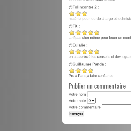
@Folincontre 2 :
matériel pour lourde charge et techn
@FX :
tarif pas cher même pour louer un mont
@Eulalie :
on a apprécié les conseils et devis gr
@Guillaume Panda :
Pro à Paris,à faire confiance
Publier un commentaire
Votre nom
Votre note
Votre commentaire