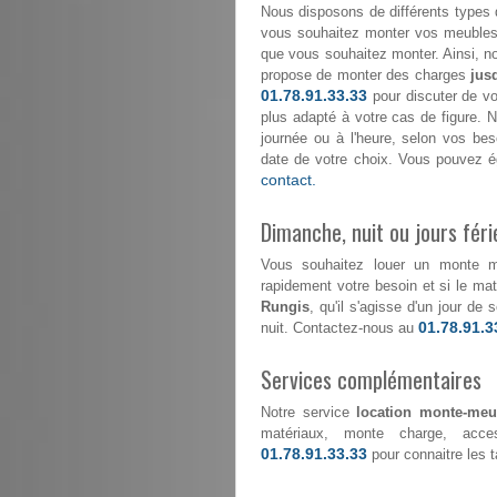
Nous disposons de différents types 
vous souhaitez monter vos meubles 
que vous souhaitez monter. Ainsi, n
propose de monter des charges
jus
01.78.91.33.33
pour discuter de vo
plus adapté à votre cas de figure. No
journée ou à l'heure, selon vos be
date de votre choix. Vous pouvez é
contact.
Dimanche, nuit ou jours féri
Vous souhaitez louer un monte 
rapidement votre besoin et si le maté
Rungis
, qu'il s'agisse d'un jour d
01.78.91.3
nuit. Contactez-nous au
Services complémentaires
Notre service
location monte-meu
matériaux, monte charge, acce
01.78.91.33.33
pour connaitre les ta