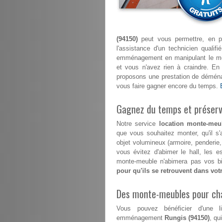
(94150)
peut vous permettre, en pl
l'assistance d'un technicien quali
emménagement en manipulant le mont
et vous n'avez rien à craindre. E
proposons une prestation de déménag
vous faire gagner encore du temps.
Gagnez du temps et préserve
Notre service
location monte-meu
que vous souhaitez monter, qu'il s
objet volumineux (armoire, penderie
vous évitez d'abimer le hall, les 
monte-meuble n'abimera pas vos bi
pour qu'ils se retrouvent dans vo
Des monte-meubles pour ch
Vous pouvez bénéficier d'une l
emménagement
Rungis (94150)
, qu