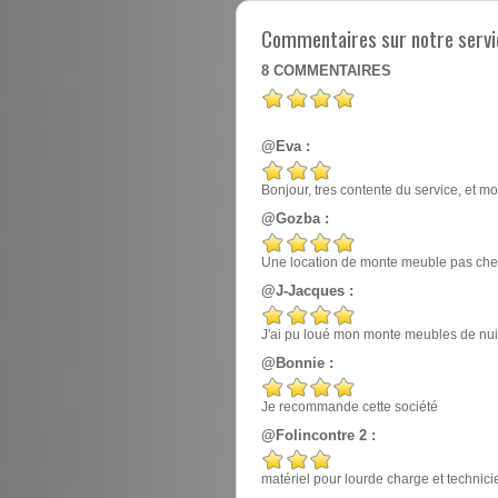
Commentaires sur notre servi
8
COMMENTAIRES
@Eva :
Bonjour, tres contente du service, et mo
@Gozba :
Une location de monte meuble pas cher
@J-Jacques :
J'ai pu loué mon monte meubles de nuit, e
@Bonnie :
Je recommande cette société
@Folincontre 2 :
matériel pour lourde charge et techn