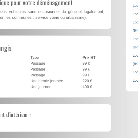
lique pour votre déménagement
Loc
des véhicules sans occasionner de gêne et légalement,
Loc
on les communes : service voirie ou urbanisme).
Loc
(94
Loc
ungis
geo
Loc
Type
Prix HT
Passage
99 €
(94
Passage
99 €
Loc
Passage
99 €
Loc
Une demie-journée
220 €
Une journée
400 €
 d'intérieur :