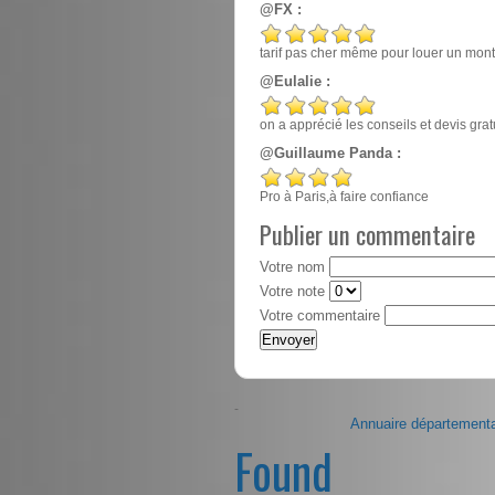
@FX :
tarif pas cher même pour louer un mont
@Eulalie :
on a apprécié les conseils et devis gr
@Guillaume Panda :
Pro à Paris,à faire confiance
Publier un commentaire
Votre nom
Votre note
Votre commentaire
-
Annuaire départementa
Found