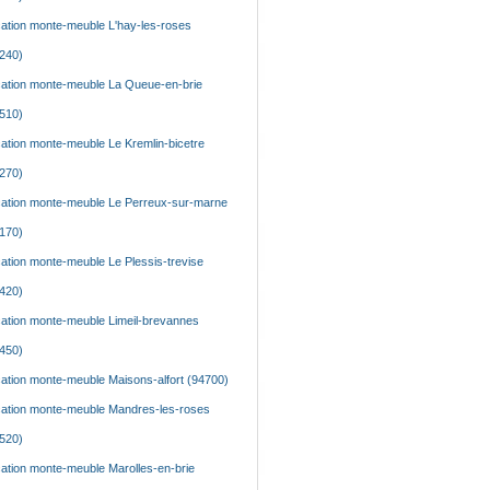
ation monte-meuble L'hay-les-roses
240)
ation monte-meuble La Queue-en-brie
510)
ation monte-meuble Le Kremlin-bicetre
270)
ation monte-meuble Le Perreux-sur-marne
170)
ation monte-meuble Le Plessis-trevise
420)
ation monte-meuble Limeil-brevannes
450)
ation monte-meuble Maisons-alfort (94700)
ation monte-meuble Mandres-les-roses
520)
ation monte-meuble Marolles-en-brie