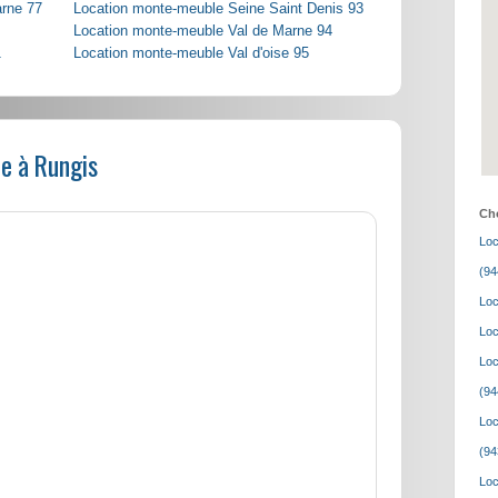
arne 77
Location monte-meuble Seine Saint Denis 93
Location monte-meuble Val de Marne 94
1
Location monte-meuble Val d'oise 95
e à Rungis
Cho
Loc
(94
Loc
Loc
Loc
(94
Loc
(94
Loc