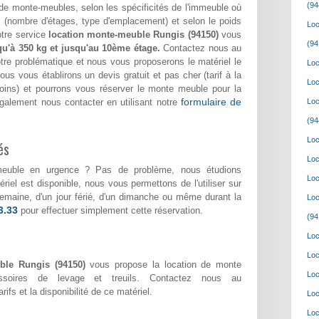
(94
de monte-meubles, selon les spécificités de l'immeuble où
(nombre d'étages, type d'emplacement) et selon le poids
Loc
otre service
location monte-meuble Rungis (94150)
vous
(94
qu'à 350 kg et jusqu'au 10ème étage.
Contactez nous au
tre problématique et nous vous proposerons le matériel le
Loc
us vous établirons un devis gratuit et pas cher (tarif à la
Loc
soins) et pourrons vous réserver le monte meuble pour la
formulaire de
galement nous contacter en utilisant notre
Loc
(94
Loc
és
Loc
meuble en urgence ? Pas de problème, nous étudions
Loc
riel est disponible, nous vous permettons de l'utiliser sur
e semaine, d'un jour férié, d'un dimanche ou même durant la
Loc
3.33
pour effectuer simplement cette réservation.
(94
Loc
Loc
ble Rungis (94150)
vous propose la location de monte
Loc
ssoires de levage et treuils. Contactez nous au
rifs et la disponibilité de ce matériel.
Loc
Loc