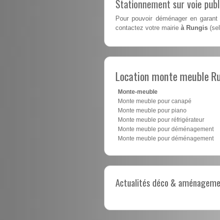
Stationnement sur voie pub
Pour pouvoir déménager en garant 
contactez votre mairie
à Rungis
(sel
Location monte meuble R
Monte-meuble
Monte meuble pour canapé
Monte meuble pour piano
Monte meuble pour réfrigérateur
Monte meuble pour déménagement
Monte meuble pour déménagement
Actualités déco & aménagement