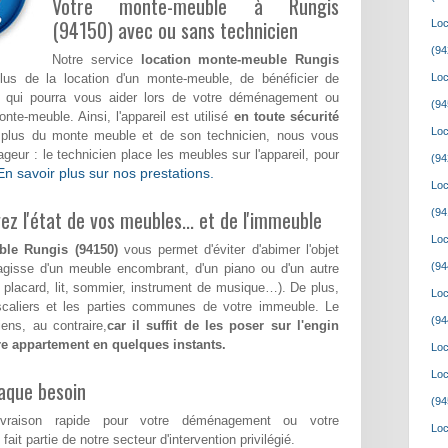
Votre monte-meuble à Rungis
(94150) avec ou sans technicien
Loc
(94
Notre service
location monte-meuble Rungis
us de la location d'un monte-meuble, de bénéficier de
Loc
fié qui pourra vous aider lors de votre déménagement ou
(94
e-meuble. Ainsi, l'appareil est utilisé
en toute sécurité
Loc
n plus du monte meuble et de son technicien, nous vous
eur : le technicien place les meubles sur l'appareil, pour
(94
En savoir plus sur nos prestations.
Loc
z l'état de vos meubles... et de l'immeuble
(94
Loc
ble Rungis (94150)
vous permet d'éviter d'abimer l'objet
(94
'agisse d'un meuble encombrant, d'un piano ou d'un autre
, placard, lit, sommier, instrument de musique…). De plus,
Loc
escaliers et les parties communes de votre immeuble. Le
(94
ens, au contraire,
car il suffit de les poser sur l'engin
tre appartement en quelques instants.
Loc
Loc
aque besoin
(94
ivraison rapide pour votre déménagement ou votre
Loc
i fait partie de notre secteur d'intervention privilégié.