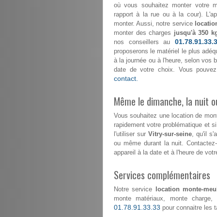
où vous souhaitez monter votre mo
rapport à la rue ou à la cour). L'
monter. Aussi, notre service
locatio
monter des charges
jusqu'à 350 k
01.78.91.33.
nos conseillers au
proposerons le matériel le plus adéqu
à la journée ou à l'heure, selon vos
date de votre choix. Vous pouvez
contact.
Même le dimanche, la nuit ou
Vous souhaitez une location de mo
rapidement votre problématique et s
l'utiliser sur
Vitry-sur-seine
, qu'il s
ou même durant la nuit. Contactez
appareil à la date et à l'heure de votr
Services complémentaires
Notre service
location monte-meub
monte matériaux, monte charge, 
01.78.91.33.33
pour connaitre les ta