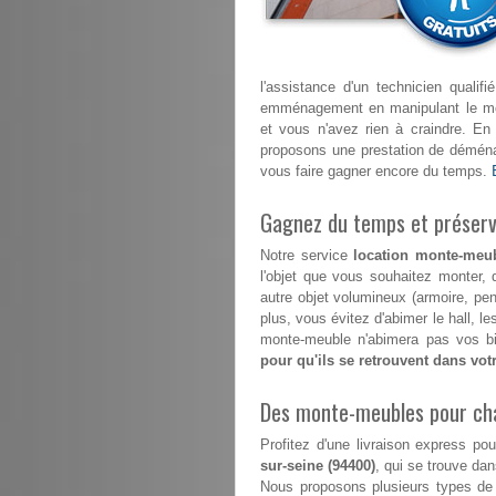
l'assistance d'un technicien quali
emménagement en manipulant le mont
et vous n'avez rien à craindre. E
proposons une prestation de déménag
vous faire gagner encore du temps.
Gagnez du temps et préserve
Notre service
location monte-meubl
l'objet que vous souhaitez monter, 
autre objet volumineux (armoire, pe
plus, vous évitez d'abimer le hall, 
monte-meuble n'abimera pas vos bi
pour qu'ils se retrouvent dans vo
Des monte-meubles pour ch
Profitez d'une livraison express
sur-seine (94400)
, qui se trouve dan
Nous proposons plusieurs types de 