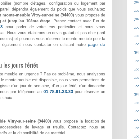
(94
bilier (nombre d'étages, configuration du logement par
appareil dépendra également du poids que vous souhaitez
Loc
n monte-meuble Vitry-sur-seine (94400)
vous propose de
(94
g et jusqu'au 10ème étage.
Prenez contact avec l'un de
33
pour parler de votre cas particulier et nous vous
Loc
at. Nous vous établirons un devis gratuit et pas cher (tarif
Loc
 besoins) et pourrons vous réserver le monte meuble pour la
page de
 également nous contacter en utilisant notre
Loc
(94
Loc
 les jours fériés
Loc
nte meuble en urgence ? Pas de problème, nous analysons
Loc
i le monte-meuble est disponible, nous vous permettons de
'agisse d'un jour de semaine, d'un jour férié, d'un dimanche
Loc
01.78.91.33.33
-nous par téléphone au
pour réserver un
(94
e choix.
Loc
Loc
Loc
le Vitry-sur-seine (94400)
vous propose la location de
accessoires de levage et treuils. Contactez nous au
Loc
rifs et la disponibilité de ce matériel.
Loc