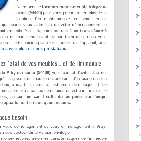
Notre service
location monte-meuble Vitry-sur-
Loc
seine (94400)
peut vous permettre, en plus de la
(94
location d'un monte-meuble, de bénéficier de
fié qui pourra vous aider lors de votre déménagement ou
Loc
e-meuble. Ainsi, l'appareil est utilisé
en toute sécurité
(94
n plus du monte meuble et de son technicien, nous vous
Loc
eur : le technicien place les meubles sur l'appareil, pour
En savoir plus sur nos prestations.
(94
Loc
z l'état de vos meubles... et de l'immeuble
(94
e Vitry-sur-seine (94400)
vous permet d'éviter d'abimer
Loc
qu'il s'agisse d'un meuble encombrant, d'un piano ou d'un
(94
nderie, placard, lit, sommier, instrument de musique…). De
les escaliers et les parties communes de votre immeuble. Le
Loc
ens, au contraire,
car il suffit de les poser sur l'engin
(94
tre appartement en quelques instants.
Loc
aque besoin
Loc
 pour votre déménagement ou votre emménagement
à Vitry-
(94
s notre secteur d'intervention privilégié.
Loc
monte-meubles, selon les caractéristiques de l'immeuble