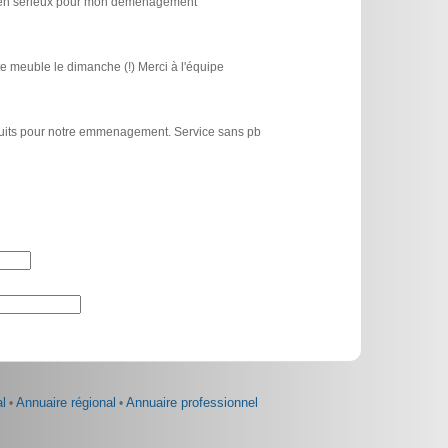
icien sérieux pour mon déménagement
e meuble le dimanche (!) Merci à l'équipe
atuits pour notre emmenagement. Service sans pb
l
•
Annuaire régional
•
Annuaire professionnel