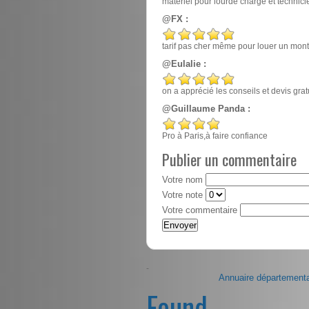
matériel pour lourde charge et techn
@FX :
tarif pas cher même pour louer un mont
@Eulalie :
on a apprécié les conseils et devis gr
@Guillaume Panda :
Pro à Paris,à faire confiance
Publier un commentaire
Votre nom
Votre note
Votre commentaire
-
Annuaire départementa
Found