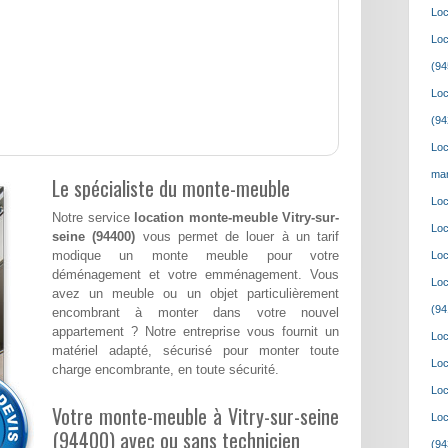
Loc
Loc
(94
Loc
(94
Loc
mar
Le spécialiste du monte-meuble
Loc
Notre service
location monte-meuble Vitry-sur-
Loc
seine (94400)
vous permet de louer à un tarif
modique un monte meuble pour votre
Loc
déménagement et votre emménagement. Vous
Loc
avez un meuble ou un objet particulièrement
(94
encombrant à monter dans votre nouvel
appartement ? Notre entreprise vous fournit un
Loc
matériel adapté, sécurisé pour monter toute
Loc
charge encombrante, en toute sécurité.
Loc
Votre monte-meuble à Vitry-sur-seine
Loc
(94400) avec ou sans technicien
(94