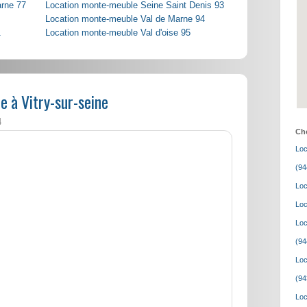
arne 77
Location monte-meuble Seine Saint Denis 93
Location monte-meuble Val de Marne 94
1
Location monte-meuble Val d'oise 95
 à Vitry-sur-seine
4
Cho
Loc
(94
Loc
Loc
Loc
(94
Loc
(94
Loc