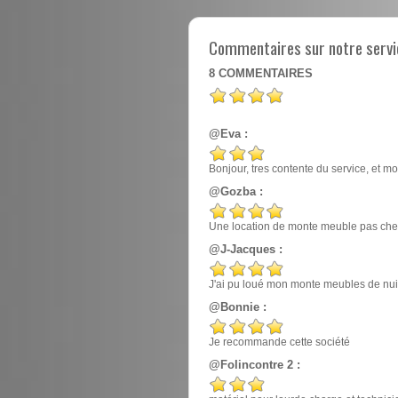
Commentaires sur notre servi
8
COMMENTAIRES
@Eva :
Bonjour, tres contente du service, et mo
@Gozba :
Une location de monte meuble pas cher
@J-Jacques :
J'ai pu loué mon monte meubles de nuit, e
@Bonnie :
Je recommande cette société
@Folincontre 2 :