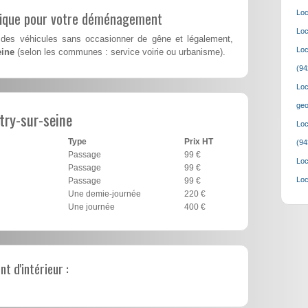
lique pour votre déménagement
Loc
Loc
des véhicules sans occasionner de gêne et légalement,
Loc
eine
(selon les communes : service voirie ou urbanisme).
(94
Loc
geo
try-sur-seine
Loc
Type
Prix HT
(94
Passage
99 €
Loc
Passage
99 €
Loc
Passage
99 €
Une demie-journée
220 €
Une journée
400 €
 d'intérieur :